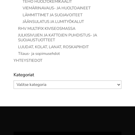
TEHO HUOLTOKEMIKAALIT
VIEMÄRINAVAUS- JA HUOLTOAINEET
LÄMMITTIMET JA SUOJAVOITEET
JÄÄNSULATUS JA LUMITYÖKALUT
RHV MULTIFIX KIVISEOSMASSA
JULKISIVUJEN JA KATTOJEN PUHDISTUS- JA
SUOJAUSTUOTTEET
LUUDAT, KOLAT, LANAT, ROSKAPIHDIT
Tilaus- ja sopimusehdot
YHTEYSTIEDOT
Kategoriat
Kategoriat