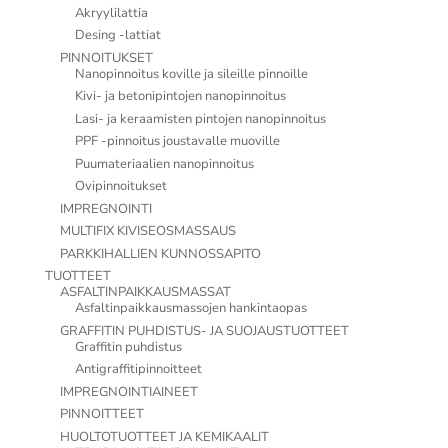
Akryylilattia
Desing -lattiat
PINNOITUKSET
Nanopinnoitus koville ja sileille pinnoille
Kivi- ja betonipintojen nanopinnoitus
Lasi- ja keraamisten pintojen nanopinnoitus
PPF -pinnoitus joustavalle muoville
Puumateriaalien nanopinnoitus
Ovipinnoitukset
IMPREGNOINTI
MULTIFIX KIVISEOSMASSAUS
PARKKIHALLIEN KUNNOSSAPITO
TUOTTEET
ASFALTINPAIKKAUSMASSAT
Asfaltinpaikkausmassojen hankintaopas
GRAFFITIN PUHDISTUS- JA SUOJAUSTUOTTEET
Graffitin puhdistus
Antigraffitipinnoitteet
IMPREGNOINTIAINEET
PINNOITTEET
HUOLTOTUOTTEET JA KEMIKAALIT