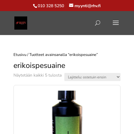
010 328 5250
myynti@rhv.fi
Etusivu
/ Tuotteet avainsanalla “erikoispesuaine”
erikoispesuaine
Suosituimmat
Näytetään kaikki 5 tulosta
ensin