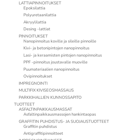
LATTIAPINNOITUKSET
Epoksilattia
Polyuretaanilattia
Akryylilattia
Desing -lattiat
PINNOITUKSET
Nanopinnoitus koville ja sileille pinnoille
Kivi- ja betonipintojen nanopinnoitus
Lasi- ja keraamisten pintojen nanopinnoitus
PPF -pinnoitus joustavalle muoville
Puumateriaalien nanopinnoitus
Ovipinnoitukset
IMPREGNOINTI
MULTIFIX KIVISEOSMASSAUS
PARKKIHALLIEN KUNNOSSAPITO
TUOTTEET
ASFALTINPAIKKAUSMASSAT
Asfaltinpaikkausmassojen hankintaopas
GRAFFITIN PUHDISTUS- JA SUOJAUSTUOTTEET
Graffitin puhdistus
Antigraffitipinnoitteet