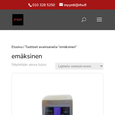
010 328 5250
myynti@rhv.fi
Etusivu
/ Tuotteet avainsanalla “emäksinen”
emäksinen
Näytetään ainoa tulos