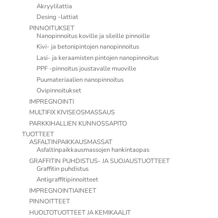
Akryylilattia
Desing -lattiat
PINNOITUKSET
Nanopinnoitus koville ja sileille pinnoille
Kivi- ja betonipintojen nanopinnoitus
Lasi- ja keraamisten pintojen nanopinnoitus
PPF -pinnoitus joustavalle muoville
Puumateriaalien nanopinnoitus
Ovipinnoitukset
IMPREGNOINTI
MULTIFIX KIVISEOSMASSAUS
PARKKIHALLIEN KUNNOSSAPITO
TUOTTEET
ASFALTINPAIKKAUSMASSAT
Asfaltinpaikkausmassojen hankintaopas
GRAFFITIN PUHDISTUS- JA SUOJAUSTUOTTEET
Graffitin puhdistus
Antigraffitipinnoitteet
IMPREGNOINTIAINEET
PINNOITTEET
HUOLTOTUOTTEET JA KEMIKAALIT