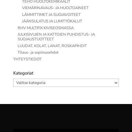
TEHO HUOLTOKEMIKAALIT
VIEMÄRINAVAUS- JA HUOLTOAINEET
LÄMMITTIMET JA SUOJAVOITEET
JÄÄNSULATUS JA LUMITYÖKALUT
RHV MULTIFIX KIVISEOSMASSA
JULKISIVUJEN JA KATTOJEN PUHDISTUS- JA
SUOJAUSTUOTTEET
LUUDAT, KOLAT, LANAT, ROSKAPIHDIT
Tilaus- ja sopimusehdot
YHTEYSTIEDOT
Kategoriat
Kategoriat