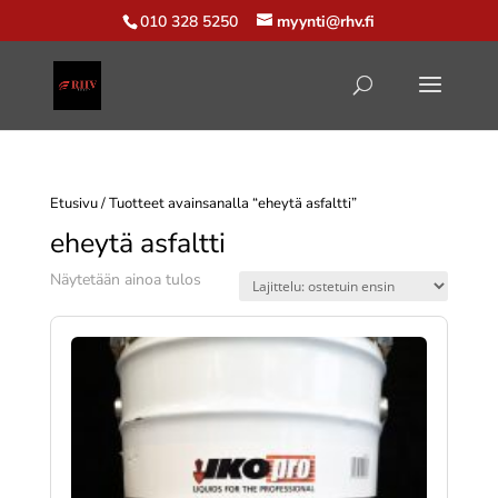
010 328 5250
myynti@rhv.fi
Etusivu
/ Tuotteet avainsanalla “eheytä asfaltti”
eheytä asfaltti
Näytetään ainoa tulos