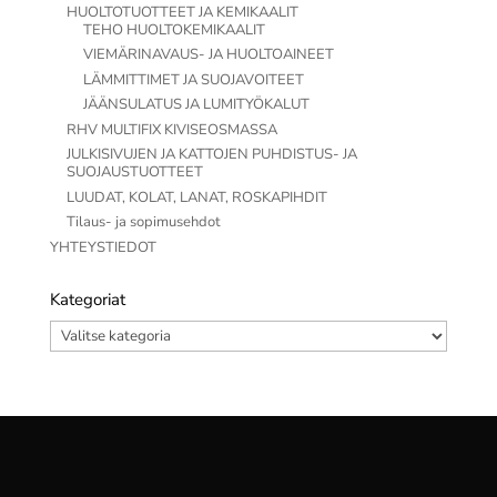
HUOLTOTUOTTEET JA KEMIKAALIT
TEHO HUOLTOKEMIKAALIT
VIEMÄRINAVAUS- JA HUOLTOAINEET
LÄMMITTIMET JA SUOJAVOITEET
JÄÄNSULATUS JA LUMITYÖKALUT
RHV MULTIFIX KIVISEOSMASSA
JULKISIVUJEN JA KATTOJEN PUHDISTUS- JA
SUOJAUSTUOTTEET
LUUDAT, KOLAT, LANAT, ROSKAPIHDIT
Tilaus- ja sopimusehdot
YHTEYSTIEDOT
Kategoriat
Kategoriat