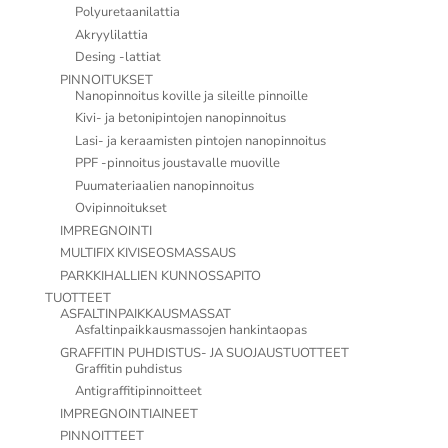
Polyuretaanilattia
Akryylilattia
Desing -lattiat
PINNOITUKSET
Nanopinnoitus koville ja sileille pinnoille
Kivi- ja betonipintojen nanopinnoitus
Lasi- ja keraamisten pintojen nanopinnoitus
PPF -pinnoitus joustavalle muoville
Puumateriaalien nanopinnoitus
Ovipinnoitukset
IMPREGNOINTI
MULTIFIX KIVISEOSMASSAUS
PARKKIHALLIEN KUNNOSSAPITO
TUOTTEET
ASFALTINPAIKKAUSMASSAT
Asfaltinpaikkausmassojen hankintaopas
GRAFFITIN PUHDISTUS- JA SUOJAUSTUOTTEET
Graffitin puhdistus
Antigraffitipinnoitteet
IMPREGNOINTIAINEET
PINNOITTEET