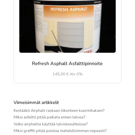
Refresh Asphalt Asfalttipinnoite
145,00
€
Alv 0%
Viimeisimmät artikkelit
Kestääkö Airphalt raskaan liikenteen kuormituksen?
Miksi asfaltti pitää paikata ennen talvea?
Voiko airphaltia käyttää talviolosuhteissa?
Miksi graffiti pitää poistaa mahdollisimman nopeasti?