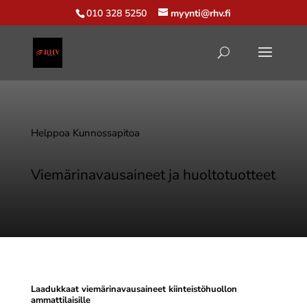
010 328 5250
myynti@rhv.fi
Helppoa Kunnossapitoa
Viemärinavausaineet ja huoltotuotteet
Laadukkaat viemärinavausaineet kiinteistöhuollon
ammattilaisille