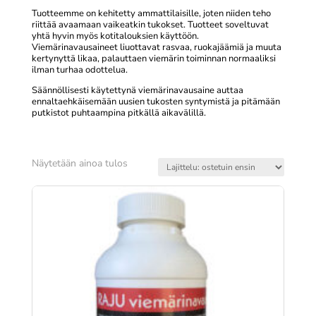
Tuotteemme on kehitetty ammattilaisille, joten niiden teho
riittää avaamaan vaikeatkin tukokset. Tuotteet soveltuvat
yhtä hyvin myös kotitalouksien käyttöön.
Viemärinavausaineet liuottavat rasvaa, ruokajäämiä ja muuta
kertynyttä likaa, palauttaen viemärin toiminnan normaaliksi
ilman turhaa odottelua.
Säännöllisesti käytettynä viemärinavausaine auttaa
ennaltaehkäisemään uusien tukosten syntymistä ja pitämään
putkistot puhtaampina pitkällä aikavälillä.
Näytetään ainoa tulos