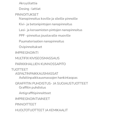
Akryylilattia
Desing -lattiat
PINNOITUKSET
Nanopinnoitus koville ja sileille pinnoille
Kivi- ja betonipintojen nanopinnoitus
Lasi- ja keraamisten pintojen nanopinnoitus
PPF -pinnoitus joustavalle muoville
Puumateriaalien nanopinnoitus
Ovipinnoitukset
IMPREGNOINTI
MULTIFIX KIVISEOSMASSAUS
PARKKIHALLIEN KUNNOSSAPITO
TUOTTEET
ASFALTINPAIKKAUSMASSAT
Asfaltinpaikkausmassojen hankintaopas
GRAFFITIN PUHDISTUS- JA SUOJAUSTUOTTEET
Graffitin puhdistus
Antigraffitipinnoitteet
IMPREGNOINTIAINEET
PINNOITTEET
HUOLTOTUOTTEET JA KEMIKAALIT