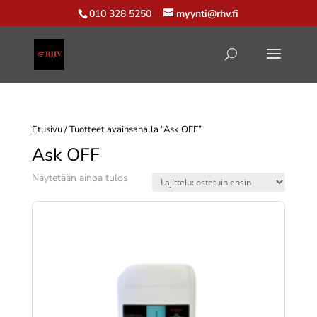
010 328 5250
myynti@rhv.fi
Etusivu
/ Tuotteet avainsanalla “Ask OFF”
Ask OFF
Näytetään ainoa tulos