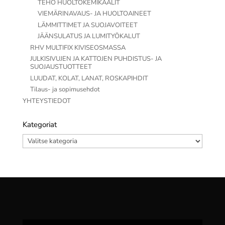
TEHO HUOLTOKEMIKAALIT
VIEMÄRINAVAUS- JA HUOLTOAINEET
LÄMMITTIMET JA SUOJAVOITEET
JÄÄNSULATUS JA LUMITYÖKALUT
RHV MULTIFIX KIVISEOSMASSA
JULKISIVUJEN JA KATTOJEN PUHDISTUS- JA
SUOJAUSTUOTTEET
LUUDAT, KOLAT, LANAT, ROSKAPIHDIT
Tilaus- ja sopimusehdot
YHTEYSTIEDOT
Kategoriat
Kategoriat