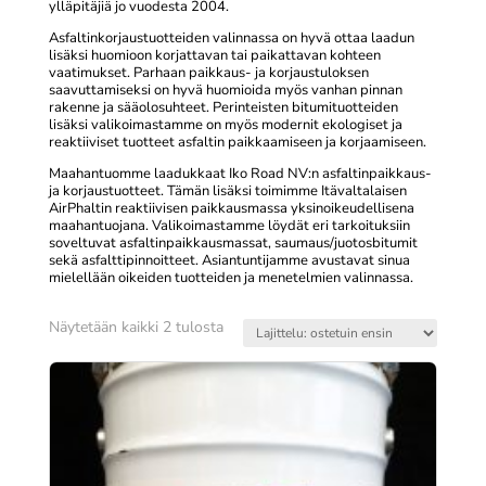
ylläpitäjiä jo vuodesta 2004.
Asfaltinkorjaustuotteiden valinnassa on hyvä ottaa laadun
lisäksi huomioon korjattavan tai paikattavan kohteen
vaatimukset. Parhaan paikkaus- ja korjaustuloksen
saavuttamiseksi on hyvä huomioida myös vanhan pinnan
rakenne ja sääolosuhteet. Perinteisten bitumituotteiden
lisäksi valikoimastamme on myös modernit ekologiset ja
reaktiiviset tuotteet asfaltin paikkaamiseen ja korjaamiseen.
Maahantuomme laadukkaat Iko Road NV:n asfaltinpaikkaus-
ja korjaustuotteet. Tämän lisäksi toimimme Itävaltalaisen
AirPhaltin reaktiivisen paikkausmassa yksinoikeudellisena
maahantuojana. Valikoimastamme löydät eri tarkoituksiin
soveltuvat asfaltinpaikkausmassat, saumaus/juotosbitumit
sekä asfalttipinnoitteet. Asiantuntijamme avustavat sinua
mielellään oikeiden tuotteiden ja menetelmien valinnassa.
Suosituimmat
Näytetään kaikki 2 tulosta
ensin