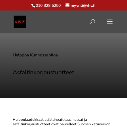
010 328 5250
myynti@rhv.fi
Helppoa Kunnossapitoa
Asfaltinkorjaustuotteet
Huippulaadukkaat asfaltinpaikkausmassat ja
asfaltinkorjaustuotteet ovat palvelleet Suomen katuverkon