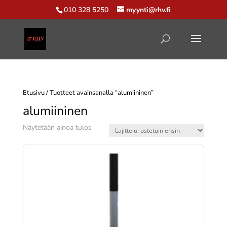
010 328 5250
myynti@rhv.fi
Etusivu
/ Tuotteet avainsanalla “alumiininen”
alumiininen
Näytetään ainoa tulos