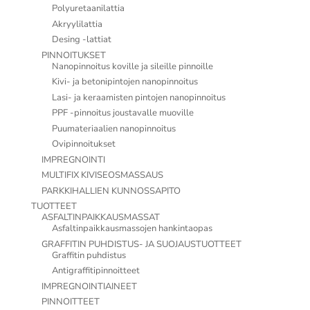
Polyuretaanilattia
Akryylilattia
Desing -lattiat
PINNOITUKSET
Nanopinnoitus koville ja sileille pinnoille
Kivi- ja betonipintojen nanopinnoitus
Lasi- ja keraamisten pintojen nanopinnoitus
PPF -pinnoitus joustavalle muoville
Puumateriaalien nanopinnoitus
Ovipinnoitukset
IMPREGNOINTI
MULTIFIX KIVISEOSMASSAUS
PARKKIHALLIEN KUNNOSSAPITO
TUOTTEET
ASFALTINPAIKKAUSMASSAT
Asfaltinpaikkausmassojen hankintaopas
GRAFFITIN PUHDISTUS- JA SUOJAUSTUOTTEET
Graffitin puhdistus
Antigraffitipinnoitteet
IMPREGNOINTIAINEET
PINNOITTEET