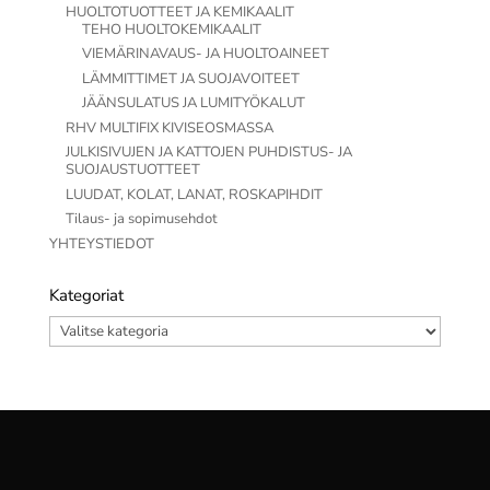
HUOLTOTUOTTEET JA KEMIKAALIT
TEHO HUOLTOKEMIKAALIT
VIEMÄRINAVAUS- JA HUOLTOAINEET
LÄMMITTIMET JA SUOJAVOITEET
JÄÄNSULATUS JA LUMITYÖKALUT
RHV MULTIFIX KIVISEOSMASSA
JULKISIVUJEN JA KATTOJEN PUHDISTUS- JA
SUOJAUSTUOTTEET
LUUDAT, KOLAT, LANAT, ROSKAPIHDIT
Tilaus- ja sopimusehdot
YHTEYSTIEDOT
Kategoriat
Kategoriat