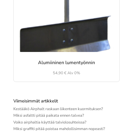
Alumiininen lumentyönnin
54,90
€
Alv 0%
Viimeisimmät artikkelit
Kestääkö Airphalt raskaan liikenteen kuormituksen?
Miksi asfaltti pitää paikata ennen talvea?
Voiko airphaltia käyttää talviolosuhteissa?
Miksi graffiti pitää poistaa mahdollisimman nopeasti?