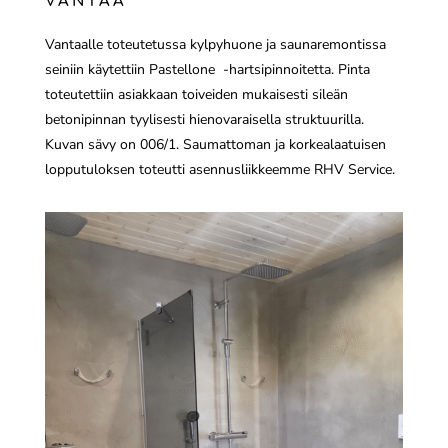
VANTAA
Vantaalle toteutetussa kylpyhuone ja saunaremontissa
seiniin käytettiin Pastellone -hartsipinnoitetta. Pinta
toteutettiin asiakkaan toiveiden mukaisesti sileän
betonipinnan tyylisesti hienovaraisella struktuurilla.
Kuvan sävy on 006/1. Saumattoman ja korkealaatuisen
lopputuloksen toteutti asennusliikkeemme RHV Service.