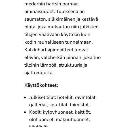
modernin hartsin parhaat
ominaisuudet. Tuloksena on
saumaton, silkkimäinen ja kestävä
pinta, joka mukautuu niin julkisten
tilojen vaativaan käyttöön kuin
kodin rauhalliseen tunnelmaan.
Kalkkihartsipinnoitteet luovat
elävän, valoherkän pinnan, joka tuo
tiloihin lämpöä, struktuuria ja
ajattomuutta.
Käyttökohteet:
Julkiset tilat: hotellit, ravintolat,
galleriat, spa-tilat, toimistot
Kodit: kylpyhuoneet, keittiöt,
olohuoneet, makuuhuoneet,
käytävät