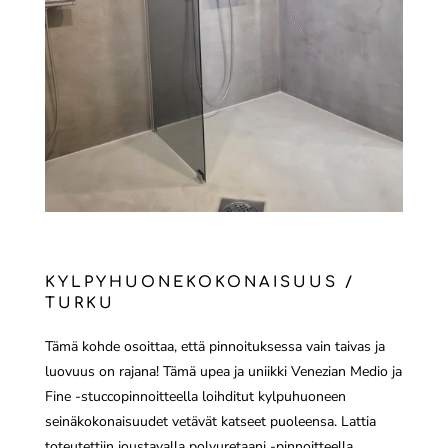
KYLPYHUONEKOKONAISUUS /
TURKU
Tämä kohde osoittaa, että pinnoituksessa vain taivas ja
luovuus on rajana! Tämä upea ja uniikki Venezian Medio ja
Fine -stuccopinnoitteella loihditut kylpuhuoneen
seinäkokonaisuudet vetävät katseet puoleensa. Lattia
toteutettiin joustavalla polyuretaani -pinnoitteella.