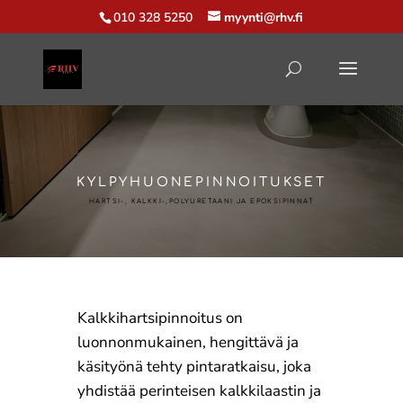
010 328 5250
myynti@rhv.fi
KYLPYHUONEPINNOITUKSET
HARTSI-, KALKKI-,POLYURETAANI JA EPOKSIPINNAT
Kalkkihartsipinnoitus on
luonnonmukainen, hengittävä ja
käsityönä tehty pintaratkaisu, joka
yhdistää perinteisen kalkkilaastin ja